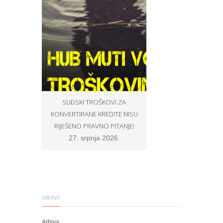
SUDSKI TROŠKOVI ZA
OPĆINSKI SUCI U ZNA
KONVERTIRANE KREDITE NISU
BROJU NE ŽELE SUDITI P
RIJEŠENO PRAVNO PITANJE!
PROŠIRENOG VIJEĆA, N
U SKLADU S PRAVOM E
27. srpnja 2026.
VLASTITOJ SAVJEST
8. srpnja 2026.
ARHIVA
Arhiva