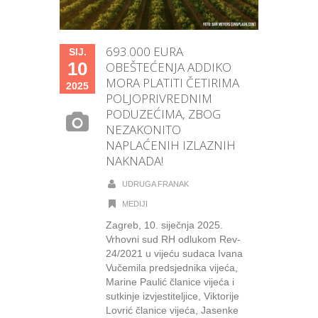
693.000 EURA
SIJ.
10
OBEŠTEĆENJA ADDIKO
MORA PLATITI ČETIRIMA
2025
POLJOPRIVREDNIM
PODUZEĆIMA, ZBOG
NEZAKONITO
NAPLAĆENIH IZLAZNIH
NAKNADA!
UDRUGA FRANAK
MEDIJI
Zagreb, 10. siječnja 2025.
Vrhovni sud RH odlukom Rev-
24/2021 u vijeću sudaca Ivana
Vučemila predsjednika vijeća,
Marine Paulić članice vijeća i
sutkinje izvjestiteljice, Viktorije
Lovrić članice vijeća, Jasenke