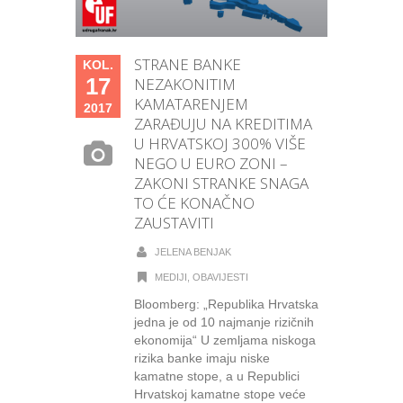
STRANE BANKE
KOL.
17
NEZAKONITIM
KAMATARENJEM
2017
ZARAĐUJU NA KREDITIMA
U HRVATSKOJ 300% VIŠE
NEGO U EURO ZONI –
ZAKONI STRANKE SNAGA
TO ĆE KONAČNO
ZAUSTAVITI
JELENA BENJAK
MEDIJI
,
OBAVIJESTI
Bloomberg: „Republika Hrvatska
jedna je od 10 najmanje rizičnih
ekonomija“ U zemljama niskoga
rizika banke imaju niske
kamatne stope, a u Republici
Hrvatskoj kamatne stope veće