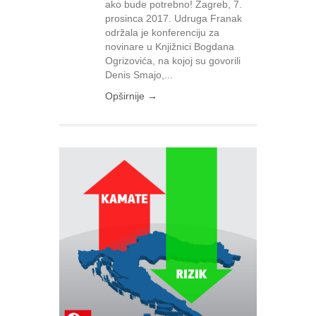
ako bude potrebno! Zagreb, 7.
prosinca 2017. Udruga Franak
održala je konferenciju za
novinare u Knjižnici Bogdana
Ogrizovića, na kojoj su govorili
Denis Smajo,...
Opširnije →