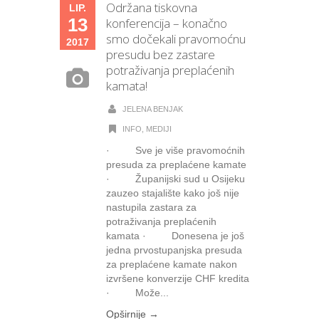
Održana tiskovna
LIP.
13
konferencija – konačno
smo dočekali pravomoćnu
2017
presudu bez zastare
potraživanja preplaćenih
kamata!
JELENA BENJAK
INFO
,
MEDIJI
· Sve je više pravomoćnih
presuda za preplaćene kamate
· Županijski sud u Osijeku
zauzeo stajalište kako još nije
nastupila zastara za
potraživanja preplaćenih
kamata · Donesena je još
jedna prvostupanjska presuda
za preplaćene kamate nakon
izvršene konverzije CHF kredita
· Može...
Opširnije →