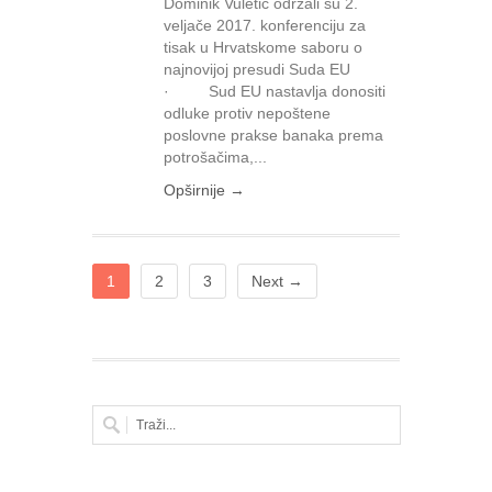
Dominik Vuletić održali su 2.
veljače 2017. konferenciju za
tisak u Hrvatskome saboru o
najnovijoj presudi Suda EU
· Sud EU nastavlja donositi
odluke protiv nepoštene
poslovne prakse banaka prema
potrošačima,...
Opširnije →
1
2
3
Next →