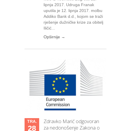
lipnja 2017. Udruga Franak
uputila je 12. lipnja 2017. molbu
Addiko Bank d.d., kojom se traži
rješenje dužničke krize za obitelj
Iličić...
Opširnije →
Zdravko Marić odgovoran
TRA.
28
za nedonošenje Zakona o