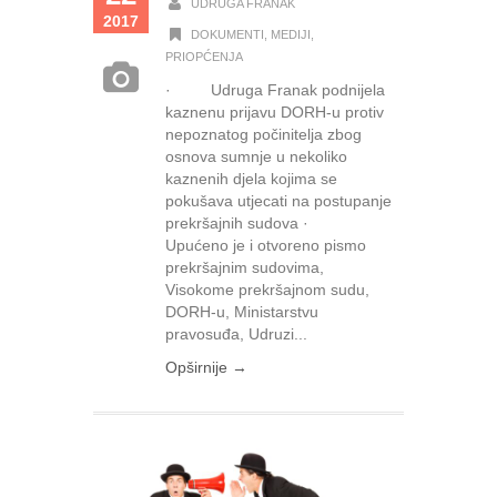
UDRUGA FRANAK
2017
DOKUMENTI
,
MEDIJI
,
PRIOPĆENJA
· Udruga Franak podnijela
kaznenu prijavu DORH-u protiv
nepoznatog počinitelja zbog
osnova sumnje u nekoliko
kaznenih djela kojima se
pokušava utjecati na postupanje
prekršajnih sudova ·
Upućeno je i otvoreno pismo
prekršajnim sudovima,
Visokome prekršajnom sudu,
DORH-u, Ministarstvu
pravosuđa, Udruzi...
Opširnije →