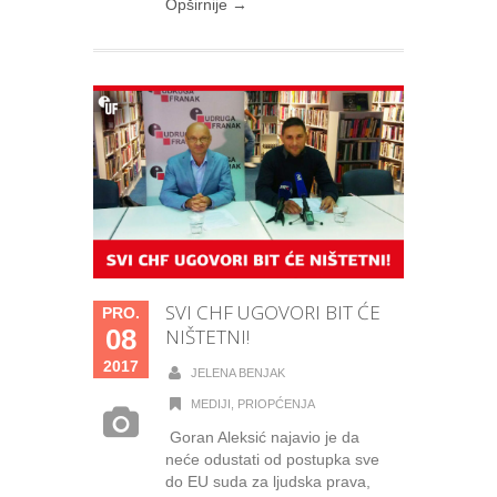
Opširnije →
SVI CHF UGOVORI BIT ĆE
PRO.
08
NIŠTETNI!
2017
JELENA BENJAK
MEDIJI
,
PRIOPĆENJA
Goran Aleksić najavio je da
neće odustati od postupka sve
do EU suda za ljudska prava,