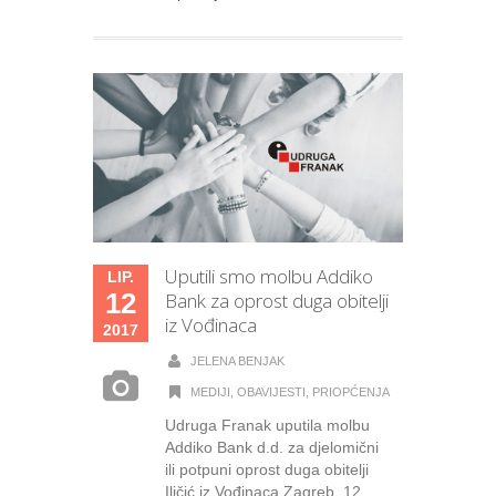
Uputili smo molbu Addiko
LIP.
12
Bank za oprost duga obitelji
iz Vođinaca
2017
JELENA BENJAK
MEDIJI
,
OBAVIJESTI
,
PRIOPĆENJA
Udruga Franak uputila molbu
Addiko Bank d.d. za djelomični
ili potpuni oprost duga obitelji
Iličić iz Vođinaca Zagreb, 12.