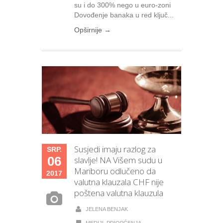
su i do 300% nego u euro-zoni
Dovođenje banaka u red ključ...
Opširnije →
Susjedi imaju razlog za
SRP.
06
slavlje! NA Višem sudu u
Mariboru odlučeno da
2017
valutna klauzala CHF nije
poštena valutna klauzula
JELENA BENJAK
MEDIJI
,
PRIOPĆENJA