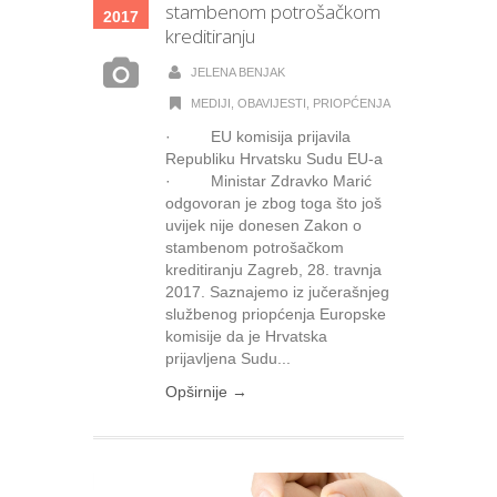
stambenom potrošačkom
2017
kreditiranju
JELENA BENJAK
MEDIJI
,
OBAVIJESTI
,
PRIOPĆENJA
· EU komisija prijavila
Republiku Hrvatsku Sudu EU-a
· Ministar Zdravko Marić
odgovoran je zbog toga što još
uvijek nije donesen Zakon o
stambenom potrošačkom
kreditiranju Zagreb, 28. travnja
2017. Saznajemo iz jučerašnjeg
službenog priopćenja Europske
komisije da je Hrvatska
prijavljena Sudu...
Opširnije →