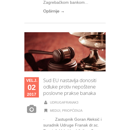
Zagrebačkom bankom...
Opširnije →
Sud EU nastavlja donositi
VELJ.
02
odluke protiv nepoštene
poslovne prakse banaka
2017
UDRUGAFRANAK3
MEDIJI
,
PRIOPĆENJA
· Zastupnik Goran Aleksić i
suradnik Udruge Franak dr.sc.