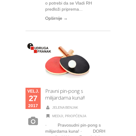
o potrebi da se Vladi RH
predloži priprema...
Opširnije →
Pravni pin-pong s
VELJ.
27
milijardama kuna!!
2017
JELENA BENJAK
MEDIJI
,
PRIOPĆENJA
· Pravosudni pin-pong s
milijardama kuna! · DORH