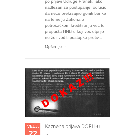
po prijavi Udruge Franak, iako
nadležan za postupanje, odlučio
da neće prekršajno goniti banke
na temelju Zakona o
potrošačkom kreditiranju već to
prepušta HNB-u koji već otprije
ne želi voditi postupke protiv...
Opširnije →
Kaznena prijava DORH-u
VELJ.
22