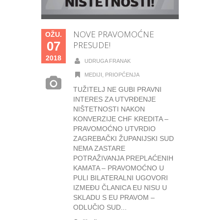
NOVE PRAVOMOĆNE
OŽU.
07
PRESUDE!
2018
UDRUGA FRANAK
MEDIJI
,
PRIOPĆENJA
TUŽITELJ NE GUBI PRAVNI
INTERES ZA UTVRĐENJE
NIŠTETNOSTI NAKON
KONVERZIJE CHF KREDITA –
PRAVOMOĆNO UTVRDIO
ZAGREBAČKI ŽUPANIJSKI SUD
NEMA ZASTARE
POTRAŽIVANJA PREPLAĆENIH
KAMATA – PRAVOMOĆNO U
PULI BILATERALNI UGOVORI
IZMEĐU ČLANICA EU NISU U
SKLADU S EU PRAVOM –
ODLUČIO SUD...