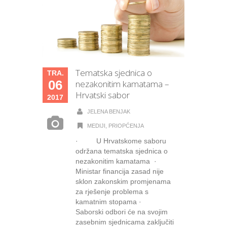
Tematska sjednica o
TRA.
06
nezakonitim kamatama –
Hrvatski sabor
2017
JELENA BENJAK
MEDIJI
,
PRIOPĆENJA
· U Hrvatskome saboru
održana tematska sjednica o
nezakonitim kamatama ·
Ministar financija zasad nije
sklon zakonskim promjenama
za rješenje problema s
kamatnim stopama ·
Saborski odbori će na svojim
zasebnim sjednicama zaključiti