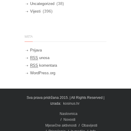
(38)
Uncategorized
(396)
Vijesti
META
Prijava
RSS
unosa
RSS
komentara
WordPress.org
Sva prava pridržana 2015. | All Rights Reserved |
izrada:
kosinus.hr
Naslovnica
Novosti
Mjesečne aktivnosti
Obavijesti