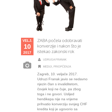
ZABA počela odobravati
VELJ.
10
konverzije i nakon što je
istekao zakonski rok
2017
UDRUGA FRANAK
MEDIJI
,
PRIOPĆENJA
Zagreb, 10. veljače 2017.
Udruzi Franak javio se nedavno
njezin član s invaliditetom,
čovjek koji ne čuje, pa zbog
toga i ne govori. Uslijed
hendikepa nije na vrijeme
prihvatio konverziju svojeg CHF
kredita koji je ugovorio sa