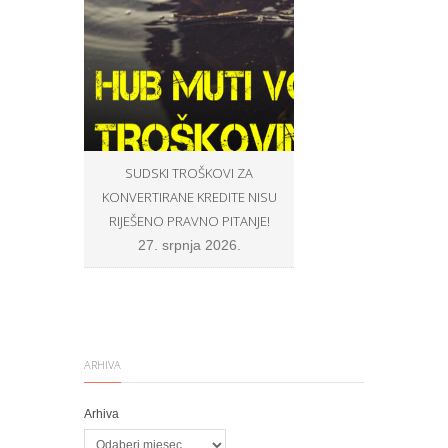
SUDSKI TROŠKOVI ZA
OPĆINSKI SUCI U ZNA
KONVERTIRANE KREDITE NISU
BROJU NE ŽELE SUDITI P
RIJEŠENO PRAVNO PITANJE!
PROŠIRENOG VIJEĆA, N
U SKLADU S PRAVOM E
27. srpnja 2026.
VLASTITOJ SAVJEST
8. srpnja 2026.
ARHIVA
Arhiva