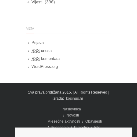
(396)
Vijesti
META
Prijava
RSS
unosa
RSS
komentara
WordPress.org
Sva prava pridržana 2015. | All Rights Reserved |
izrada:
kosinus.hr
Naslovnica
Novosti
Mjesečne aktivnosti
Obavijesti
Priopćenja
Iz medija
Info
Dokumenti
Potpora
Fotografije