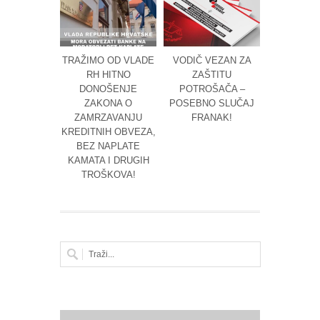
TRAŽIMO OD VLADE
VODIČ VEZAN ZA
POZI
RH HITNO
ZAŠTITU
BESPL
DONOŠENJE
POTROŠAČA –
RADION
ZAKONA O
POSEBNO SLUČAJ
OVRHA
ZAMRZAVANJU
FRANAK!
ZAGREBU 20
KREDITNIH OBVEZA,
BEZ NAPLATE
KAMATA I DRUGIH
TROŠKOVA!