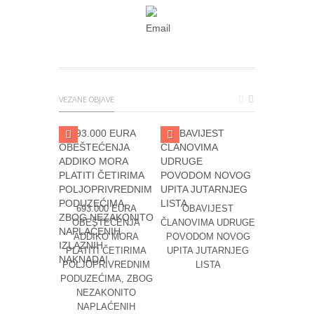
VEZANE OBJAVE
693.000 EURA
OBAVIJEST
REAGI
OBEŠTEĆENJA
ČLANOVIMA UDRUGE
UDRUGE 
ADDIKO MORA
POVODOM NOVOG
POVODOM 
PLATITI ČETIRIMA
UPITA JUTARNJEG
JUTARNJEM
POLJOPRIVREDNIM
LISTA
ISPLATI
PODUZEĆIMA, ZBOG
TROŠKOVA
NEZAKONITO
ALEK
NAPLAĆENIH