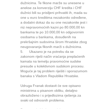
dužnicima. Te fiksne marže su unesene u
anekse za konverziju CHF kredita i CHF
dužnici bili su prisiljeni prihvatiti ih, mada su
one u euro kreditima nezakonito određene,
a dodatni dokaz da su one nezakonite jest i
niz nepravomoćnih kazni po 80.000,00 kn
bankama te po 10.000,00 kn odgovornim
osobama u bankama, dosuđenih na
prekršajnim sudovima širom Hrvatske zbog
neugovaranja fiksnih marži s dužnicima.
5. Ukazano je na potrebu da se
zakonom riješi način vraćanja preplaćenih
kamata na temelju pravomoćne sudske
presude u kolektivnom sudskom procesu.
Moguće je taj problem riješiti i sporazumom
banaka s Vladom Republike Hrvatske.
Udruga Franak dostavit će sve opisano
ministrima u pisanom obliku, detaljno
obrazloženo i s prijedlozima rješenja za
svaki od odnosnih problema.