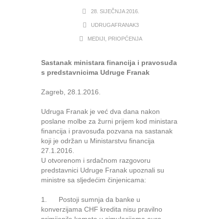
28. SIJEČNJA 2016.
UDRUGAFRANAK3
MEDIJI
,
PRIOPĆENJA
Sastanak ministara financija i pravosuđa
s predstavnicima Udruge Franak
Zagreb, 28.1.2016.
Udruga Franak je već dva dana nakon
poslane molbe za žurni prijem kod ministara
financija i pravosuđa pozvana na sastanak
koji je održan u Ministarstvu financija
27.1.2016.
U otvorenom i srdačnom razgovoru
predstavnici Udruge Franak upoznali su
ministre sa sljedećim činjenicama:
1. Postoji sumnja da banke u
konverzijama CHF kredita nisu pravilno