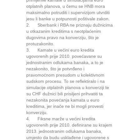
primijenile kamate u simulacijama euro
otplatnih planova, u čemu se HNB mora
maksimalno potruditi i supervizijom utvrditi
jesu li banke u potpunosti poštivale zakon.
2. Sberbank i RBA ne priznaju dužnicima
u otkazanim kreditima s neotplaćenim
dugovima pravo na konverziju, što je
protuzakonito.
3. Kamate u većini euro kredita
ugovorenih prije 2010. povećavane su
jednostranim odlukama banaka, a to je
nezakonito, što je potvrđeno i
pravomoćnom presudom u kolektivnom
sudskom procesu. To se reflektiralo i na
simulacije otplatnih planova u konverziji te
su CHF dužnici bili prisiljeni prihvatiti ta
nezakonita povećanja kamata u euro
kreditima, jer inače ne bi mogli provesti
konverziju.
4. Fiksne marže u većini kredita
ugovorenih prije 2010. definirane su krajem
2013. jednostranim odlukama banaka,
umjesto da budu usklađene i ugovorene s