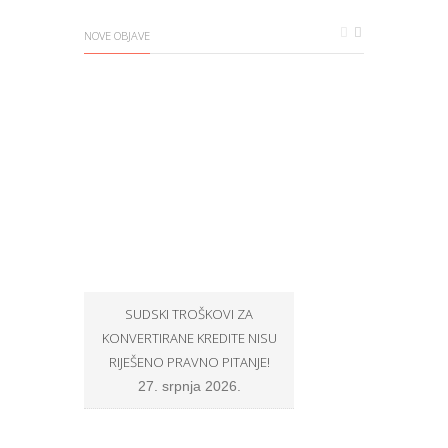
NOVE OBJAVE
SUDSKI TROŠKOVI ZA
OPĆINSKI SUCI U ZNA
KONVERTIRANE KREDITE NISU
BROJU NE ŽELE SUDITI P
RIJEŠENO PRAVNO PITANJE!
PROŠIRENOG VIJEĆA, N
U SKLADU S PRAVOM E
27. srpnja 2026.
VLASTITOJ SAVJEST
8. srpnja 2026.