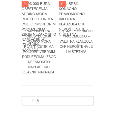
693.000 EURA
I U SRBIJI KONAČNO
PODR
OBEŠTEĆENJA
PRAVOMOĆNO –
OSNIVANJ
ADDIKO MORA
VALUTNA KLAUZULA
BAN
PLATITI ČETIRIMA
CHF NEPOŠTENA JE
POLJOPRIVREDNIM
I NIŠTETNA!
PODUZEĆIMA, ZBOG
NEZAKONITO
NAPLAĆENIH
IZLAZNIH NAKNADA!