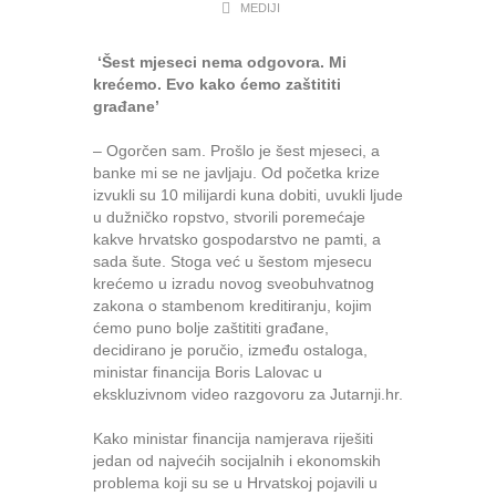
MEDIJI
‘Šest mjeseci nema odgovora. Mi
krećemo. Evo kako ćemo zaštititi
građane’
– Ogorčen sam. Prošlo je šest mjeseci, a
banke mi se ne javljaju.
Od početka krize
izvukli su 10 milijardi kuna dobiti, uvukli ljude
u dužničko ropstvo, stvorili poremećaje
kakve hrvatsko gospodarstvo ne pamti, a
sada šute. Stoga već u šestom mjesecu
krećemo u izradu novog sveobuhvatnog
zakona o stambenom kreditiranju, kojim
ćemo puno bolje zaštititi građane,
decidirano je poručio, između ostaloga,
ministar financija
Boris Lalovac
u
ekskluzivnom video razgovoru za Jutarnji.hr.
Kako ministar financija namjerava riješiti
jedan od najvećih socijalnih i ekonomskih
problema koji su se u Hrvatskoj pojavili u