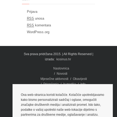
Prijava
RSS
unosa
RSS
komentara
WordPress.org
Sva prava pridržana 2015. | All Rights Reserved |
izrada:
kosinus.hr
Naslovnica
Novosti
Mjesečne aktivnosti
Obavijesti
Priopćenja
Iz medija
Info
Dokumenti
Potpora
Fotografije
Ova web-stranica koristi kolačiće. Kolačiće upotrebljavamo
kako bismo personalizirali sadržaj i oglase, omogućili
O nama
Kontakti i lokacije
značajke društvenih medija i analizirali promet. Isto tako,
Edukacija
podatke o vašoj upotrebi naše web-lokacije dijelimo s
PREGLED PRAKSE SUDA EU
partnerima za društvene medije, oglašavanje i analizu.
Prezentacije
Brošure
Video