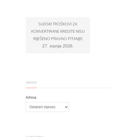
SUDSKI TROŠKOVI ZA
OPĆINSKI SUCI U ZNA
KONVERTIRANE KREDITE NISU
BROJU NE ŽELE SUDITI P
RIJEŠENO PRAVNO PITANJE!
PROŠIRENOG VIJEĆA, N
U SKLADU S PRAVOM E
27. srpnja 2026.
VLASTITOJ SAVJEST
8. srpnja 2026.
ARHIVA
Arhiva