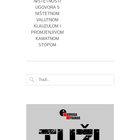
NIŠTETNOSTI
UGOVO
UGOVORA S
KREDI
NIŠTETNOM
NEPOŠ
VALUTNOM
ODRED
KLAUZULOM I
PROMJENJIVOM
KAMATNOM
STOPOM