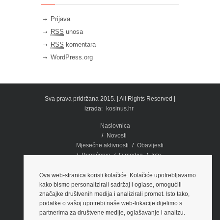
Prijava
RSS
unosa
RSS
komentara
WordPress.org
Sva prava pridržana 2015. | All Rights Reserved |
izrada:
kosinus.hr
Naslovnica
Novosti
Mjesečne aktivnosti
Obavijesti
Priopćenja
Iz medija
Info
Dokumenti
Potpora
Fotografije
Ova web-stranica koristi kolačiće. Kolačiće upotrebljavamo
kako bismo personalizirali sadržaj i oglase, omogućili
O nama
Kontakti i lokacije
značajke društvenih medija i analizirali promet. Isto tako,
Edukacija
podatke o vašoj upotrebi naše web-lokacije dijelimo s
PREGLED PRAKSE SUDA EU
partnerima za društvene medije, oglašavanje i analizu.
Prezentacije
Brošure
Video