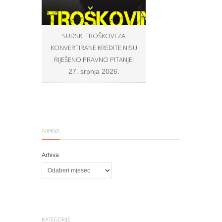
SUDSKI TROŠKOVI ZA
OPĆINSKI SUCI U ZNA
KONVERTIRANE KREDITE NISU
BROJU NE ŽELE SUDITI P
RIJEŠENO PRAVNO PITANJE!
PROŠIRENOG VIJEĆA, N
U SKLADU S PRAVOM E
27. srpnja 2026.
VLASTITOJ SAVJEST
8. srpnja 2026.
ARHIVA
Arhiva
KATEGORIJE