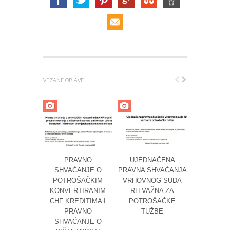
VEZANE OBJAVE
PRAVNO
UJEDNAČENA
OVRŠNI P
SHVAĆANJE O
PRAVNA SHVAĆANJA
NA NEKR
POTROŠAČKIM
VRHOVNOG SUDA
ODGODA 
KONVERTIRANIM
RH VAŽNA ZA
PROGLA
CHF KREDITIMA I
POTROŠAČKE
OVR
PRAVNO
TUŽBE
NEDOPUŠ
SHVAĆANJE O
TEME