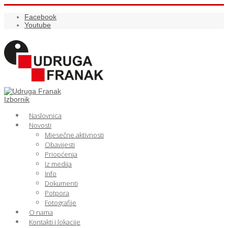
Facebook
Youtube
Izbornik
Naslovnica
Novosti
Mjesečne aktivnosti
Obavijesti
Priopćenja
Iz medija
Info
Dokumenti
Potpora
Fotografije
O nama
Kontakti i lokacije