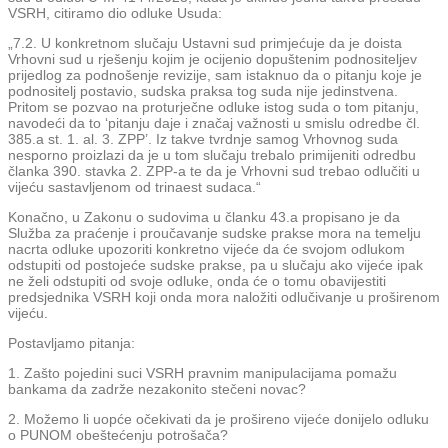
VSRH, citiramo dio odluke Usuda:
„7.2. U konkretnom slučaju Ustavni sud primjećuje da je doista
Vrhovni sud u rješenju kojim je ocijenio dopuštenim podnositeljev
prijedlog za podnošenje revizije, sam istaknuo da o pitanju koje je
podnositelj postavio, sudska praksa tog suda nije jedinstvena.
Pritom se pozvao na proturječne odluke istog suda o tom pitanju,
navodeći da to ‘pitanju daje i značaj važnosti u smislu odredbe čl.
385.a st. 1. al. 3. ZPP’. Iz takve tvrdnje samog Vrhovnog suda
nesporno proizlazi da je u tom slučaju trebalo primijeniti odredbu
članka 390. stavka 2. ZPP-a te da je Vrhovni sud trebao odlučiti u
vijeću sastavljenom od trinaest sudaca.“
Konačno, u Zakonu o sudovima u članku 43.a propisano je da
Služba za praćenje i proučavanje sudske prakse mora na temelju
nacrta odluke upozoriti konkretno vijeće da će svojom odlukom
odstupiti od postojeće sudske prakse, pa u slučaju ako vijeće ipak
ne želi odstupiti od svoje odluke, onda će o tomu obavijestiti
predsjednika VSRH koji onda mora naložiti odlučivanje u proširenom
vijeću.
Postavljamo pitanja:
1. Zašto pojedini suci VSRH pravnim manipulacijama pomažu
bankama da zadrže nezakonito stečeni novac?
2. Možemo li uopće očekivati da je prošireno vijeće donijelo odluku
o PUNOM obeštećenju potrošača?