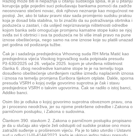
Razlog može biti ili nepažnja u čitanju sudskoga spisa, ili je u pitanju
korupcija gdje pojedini suci pokušavaju bankama pomoći da zadrže
neosnovano stečeni novac, dok njihovo neznanje kao mogućnost ne
postoji. Jer, ako bi takav pravni stav sada promijenio sudsku praksu
koja je dosad bila stabilna, to bi značilo da su potraživanja obrtnika i
poduzeća u zastari, i da uslijed nepriznavanja ništetnosti odredbe
kojom banka sebi omogućuje promjenu kamatne stope kako se njoj
sviđa svi ti obrtnici i sva ta poduzeća ne bi više imali pravo na pune
iznose obeštećenja, nego samo na one iznose koje su platili unazad
pet godina od podizanja tužbe.
Čak je i sadašnja predsjednica Vrhovnog suda RH Mirta Matić kao
predsjednica vijeća Visokog trgovačkog suda potpisala presudu
Pž-630/2025 od 26. veljače 2025. kojom je utvrđena ništetnost
članka 6. zbog neodredive kamatne stope te je na temelju toga
dosuđeno obeštećenje utvrđenjem razlike između naplaćenih iznosa
i iznosa na temelju promjena Euribora tijekom otplate. Dakle, sporna
presuda VSRH o kojoj ovdje govorimo suprotna je čak i stavu
predsjednice VSRH o takvim ugovorima. Čak se radilo o istoj banci,
Addiko banci.
Osim što je odluka o kojoj govorimo suprotna obveznom pravu, ona
je i procesno neodrživa, jer su njome prekršene odredbe i Zakona o
parničnom postupku, i Zakona o sudovima.
Člankom 390. stavkom 2. Zakona o parničnom postupku propisano
je da u slučaju ako vijeće želi odstupiti od sudske prakse ono mora
zatražiti suđenje u proširenom vijeću. Pa je to tako utvrdio i Ustavni
sud u odluci U-III-4144/2023, kada je ukinuo jednu takvu presudu