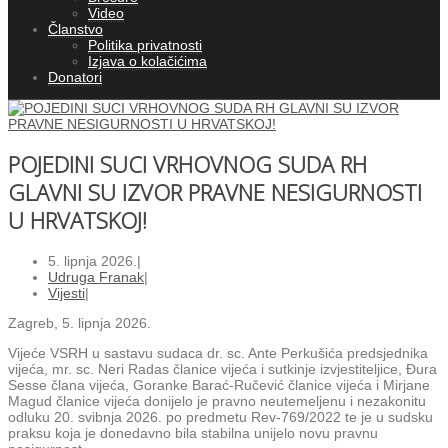
Video
Članstvo
Politika privatnosti
Izjava o kolačićima
Donatori
POJEDINI SUCI VRHOVNOG SUDA RH
GLAVNI SU IZVOR PRAVNE NESIGURNOSTI
U HRVATSKOJ!
5. lipnja 2026.
|
Udruga Franak
|
Vijesti
|
Zagreb, 5. lipnja 2026.
Vijeće VSRH u sastavu sudaca dr. sc. Ante Perkušića predsjednika
vijeća, mr. sc. Neri Radas članice vijeća i sutkinje izvjestiteljice, Đura
Sesse člana vijeća, Goranke Barać-Ručević članice vijeća i Mirjane
Magud članice vijeća donijelo je pravno neutemeljenu i nezakonitu
odluku 20. svibnja 2026. po predmetu Rev-769/2022 te je u sudsku
praksu koja je donedavno bila stabilna unijelo novu pravnu