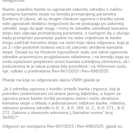
nesigurnost.
Naime, pojedine banke su ugovarale zakonitu odredbu o načinu
promjene kamatne stope na temelju promjenjivog parametra
Euribora ili Libora, ali su drugim člankom ugovora o kreditu same
sebi ugovarale dodatnu mogućnost da ne postupaju po zakonitoj
odredbi, nego da ipak mogu i mimo te odredbe određivati kamatnu
stopu bez utjecaja promjenjivog parametra, s razlogom da u slučaju
kada promjenjivi parametar padne na niske vrijednosti te banke
mogu zadržati kamatnu stopu na razini koja njima odgovara, koja je
za 3 i više postotnih bodova veća od zakonito utvrđene kamatne
stope. Dosad su na Visokom trgovačkom sudu sve takve ugovorne
odredbe pravomoćno proglašavane ništetnima, i na temelju toga su
onda isplaćivani preplaćeni iznosi kamata tužiteljima obrtnicima, ali i
poduzećima te je takva praksa bila potvrđena i na Vrhovnom sudu,
npr. odluke u predmetima Rev-667/2023 i Rev-698/2025.
Pitanje na koje su odgovarala vijeća VSRH glasilo je:
„Je li odredba ugovora o kreditu između banke i trgovca, koji je
potvrđen (solemniziran) od strane javnog bilježnika, a kojom se
ugovara pravo banke izvršiti promjenu visine i način obračuna
kamatne stope u skladu s jednostranom odlukom banke, ništetna,
odnosno protivna odredbi iz čl. 3., ili čl. 269. st. 2., ili čl. 271., ili čl.
272. Zakona o obveznim odnosima („Narodne novine“ broj
35/05)?“.
Odgovori po revizijama Rev-667/2023 i Rev-698/2025, glasili su: