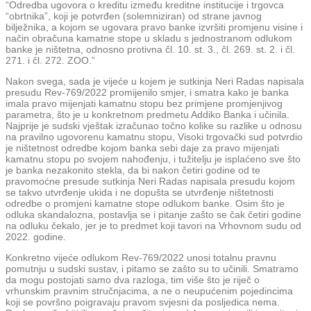
“Odredba ugovora o kreditu između kreditne institucije i trgovca
“obrtnika”, koji je potvrđen (solemniziran) od strane javnog
bilježnika, a kojom se ugovara pravo banke izvršiti promjenu visine i
način obračuna kamatne stope u skladu s jednostranom odlukom
banke je ništetna, odnosno protivna čl. 10. st. 3., čl. 269. st. 2. i čl.
271. i čl. 272. ZOO.”
Nakon svega, sada je vijeće u kojem je sutkinja Neri Radas napisala
presudu Rev-769/2022 promijenilo smjer, i smatra kako je banka
imala pravo mijenjati kamatnu stopu bez primjene promjenjivog
parametra, što je u konkretnom predmetu Addiko Banka i učinila.
Najprije je sudski vještak izračunao točno kolike su razlike u odnosu
na pravilno ugovorenu kamatnu stopu, Visoki trgovački sud potvrdio
je ništetnost odredbe kojom banka sebi daje za pravo mijenjati
kamatnu stopu po svojem nahođenju, i tužitelju je isplaćeno sve što
je banka nezakonito stekla, da bi nakon četiri godine od te
pravomoćne presude sutkinja Neri Radas napisala presudu kojom
se takvo utvrđenje ukida i ne dopušta se utvrđenje ništetnosti
odredbe o promjeni kamatne stope odlukom banke. Osim što je
odluka skandalozna, postavlja se i pitanje zašto se čak četiri godine
na odluku čekalo, jer je to predmet koji tavori na Vrhovnom sudu od
2022. godine.
Konkretno vijeće odlukom Rev-769/2022 unosi totalnu pravnu
pomutnju u sudski sustav, i pitamo se zašto su to učinili. Smatramo
da mogu postojati samo dva razloga, tim više što je riječ o
vrhunskim pravnim stručnjacima, a ne o neupućenim pojedincima
koji se površno poigravaju pravom svjesni da posljedica nema.