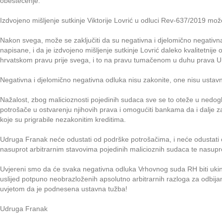
obeštećenje.
Izdvojeno mišljenje sutkinje Viktorije Lovrić u odluci Rev-637/2019 možet
Nakon svega, može se zaključiti da su negativna i djelomično negativna
napisane, i da je izdvojeno mišljenje sutkinje Lovrić daleko kvalitetnije 
hrvatskom pravu prije svega, i to na pravu tumačenom u duhu prava Un
Negativna i djelomično negativna odluka nisu zakonite, one nisu ustav
Nažalost, zbog malicioznosti pojedinih sudaca sve se to oteže u nedogle
potrošače u ostvarenju njihovih prava i omogućiti bankama da i dalje
koje su prigrabile nezakonitim kreditima.
Udruga Franak neće odustati od podrške potrošačima, i neće odustati 
nasuprot arbitrarnim stavovima pojedinih malicioznih sudaca te nasupro
Uvjereni smo da će svaka negativna odluka Vrhovnog suda RH biti ukin
uslijed potpuno neobrazloženih apsolutno arbitrarnih razloga za odbij
uvjetom da je podnesena ustavna tužba!
Udruga Franak