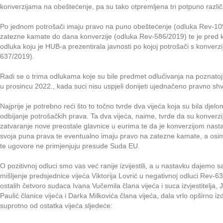
konverzijama na obeštećenje, pa su tako otpremljena tri potpuno različ
Po jednom potrošači imaju pravo na puno obeštećenje (odluka Rev-1
zatezne kamate do dana konverzije (odluka Rev-586/2019) te je pred kr
odluka koju je HUB-a prezentirala javnosti po kojoj potrošači s konver
637/2019).
Radi se o trima odlukama koje su bile predmet odlučivanja na poznato
u prosincu 2022., kada suci nisu uspjeli donijeti ujednačeno pravno sh
Najprije je potrebno reći što to točno tvrde dva vijeća koja su bila dje
odbijanje potrošačkih prava. Ta dva vijeća, naime, tvrde da su konverzi
zatvaranje nove preostale glavnice u eurima te da je konverzijom nast
svoja puna prava te eventualno imaju pravo na zatezne kamate, a osim 
te ugovore ne primjenjuju presude Suda EU.
O pozitivnoj odluci smo vas već ranije izvijestili, a u nastavku dajemo
mišljenje predsjednice vijeća Viktorija Lovrić u negativnoj odluci Rev-
ostalih četvoro sudaca Ivana Vučemila člana vijeća i suca izvjestitelja,
Paulić članice vijeća i Darka Milkovića člana vijeća, dala vrlo opširno 
suprotno od ostatka vijeća sljedeće: