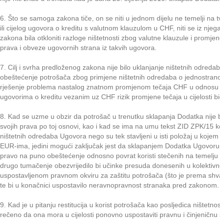
6. Što se samoga zakona tiče, on se niti u jednom dijelu ne temelji na 
ili cijelog ugovora o kreditu s valutnom klauzulom u CHF, niti se iz njega 
zakona bila otkloniti razloge ništetnosti zbog valutne klauzule i promje
prava i obveze ugovornih strana iz takvih ugovora.
7. Cilj i svrha predloženog zakona nije bilo uklanjanje ništetnih odreda
obeštećenje potrošača zbog primjene ništetnih odredaba o jednostrano
rješenje problema nastalog znatnom promjenom tečaja CHF u odnosu na
ugovorima o kreditu vezanim uz CHF rizik promjene tečaja u cijelosti 
8. Kad se uzme u obzir da potrošač u trenutku sklapanja Dodatka nije bio
svojih prava po toj osnovi, kao i kad se ima na umu tekst ZID ZPK/15 k
ništetnih odredaba Ugovora nego su tek stavljeni u isti položaj u kojem
EUR-ima, jedini mogući zaključak jest da sklapanjem Dodatka Ugovoru po
pravo na puno obeštećenje odnosno povrat koristi stečenih na temelj
drugo tumačenje obezvrijedilo bi učinke presuda donesenih u kolektivno
uspostavljenom pravnom okviru za zaštitu potrošača (što je prema shv
te bi u konačnici uspostavilo neravnopravnost stranaka pred zakonom.
9. Kad je u pitanju restitucija u korist potrošača kao posljedica ništetn
rečeno da ona mora u cijelosti ponovno uspostaviti pravnu i činjeničnu s