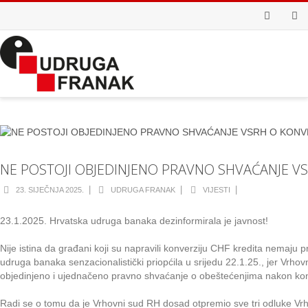
Facebook
Youtub
NE POSTOJI OBJEDINJENO PRAVNO SHVAĆANJE V
|
|
|
23. SIJEČNJA 2025.
UDRUGA FRANAK
VIJESTI
23.1.2025. Hrvatska udruga banaka dezinformirala je javnost!
Nije istina da građani koji su napravili konverziju CHF kredita nemaju 
udruga banaka senzacionalistički priopćila u srijedu 22.1.25., jer Vrhov
objedinjeno i ujednačeno pravno shvaćanje o obeštećenjima nakon kon
Radi se o tomu da je Vrhovni sud RH dosad otpremio sve tri odluke V