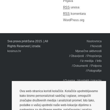
Prijava
RSS
unosa
RSS
komentara
WordPress.org
Sva prava pridržana 2015. | All
Naslovnica
Rights Reserved | izrada:
Novosti
kosinus.hr
Mjesečne aktivnosti
Obavijesti
Priopćenja
Iz medija
Info
Dokumenti
Potpora
Fotografije
O nama
Kontakti i lokacije
Edukacija
PREGLED PRAKSE
Ova web-stranica koristi kolačiće. Kolačiće upotrebljavamo
SUDA EU
kako bismo personalizirali sadržaj i oglase, omogućili
Prezentacije
Brošure
značajke društvenih medija i analizirali promet. Isto tako,
podatke o vašoj upotrebi naše web-lokacije dijelimo s
Video
partnerima za društvene medije, oglašavanje i analizu.