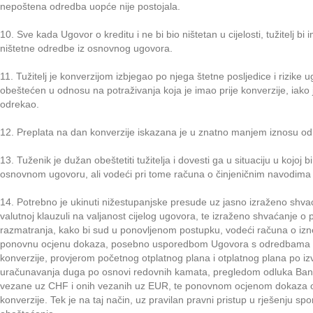
nepoštena odredba uopće nije postojala.
10. Sve kada Ugovor o kreditu i ne bi bio ništetan u cijelosti, tužitelj
ništetne odredbe iz osnovnog ugovora.
11. Tužitelj je konverzijom izbjegao po njega štetne posljedice i rizike 
obeštećen u odnosu na potraživanja koja je imao prije konverzije, iako j
odrekao.
12. Preplata na dan konverzije iskazana je u znatno manjem iznosu od 
13. Tuženik je dužan obeštetiti tužitelja i dovesti ga u situaciju u kojoj b
osnovnom ugovoru, ali vodeći pri tome računa o činjeničnim navodima t
14. Potrebno je ukinuti nižestupanjske presude uz jasno izraženo shva
valutnoj klauzuli na valjanost cijelog ugovora, te izraženo shvaćanje o 
razmatranja, kako bi sud u ponovljenom postupku, vodeći računa o iz
ponovnu ocjenu dokaza, posebno usporedbom Ugovora s odredbama D
konverzije, provjerom početnog otplatnog plana i otplatnog plana po izv
uračunavanja duga po osnovi redovnih kamata, pregledom odluka Ban
vezane uz CHF i onih vezanih uz EUR, te ponovnom ocjenom dokaza o s
konverzije. Tek je na taj način, uz pravilan pravni pristup u rješenju spo