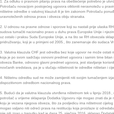
1. Za odluku o pravnom pitanju prava na obeštećenje potrebno je utvr
Potrošaču novacijom postojećeg ugovora otkloniti neravnotežu u pra
ništetne odredbe o valutnoj klauzuli ili je tim zakonom Potrošaču pon
uravnoteženih odnosa prava i obveza obiju stranaka.
2. U odnosu na pravne odnose i sporove koji su nastali prije ulaska RH
sudova tumačiti nacionalno pravo u duhu prava Europske Unije i njezini
uz ostalo i praksu Suda Europske Unije, a na što se RH obvezala sklap
pridruživanju, koji je u primjeni od 2005., što zanemaruje dio sudaca 
3. Valutna klauzula CHF jest odredba bez koje ugovor ne može ostati na
koja je po svom sadržaju osnovni predmet ugovora i samim time bitan 
obveza Banke, odnosno glavni predmet ugovora, jest stavljanje korisn
novčanih sredstava, pa je u slučaju ništetnosti te odredbe ništetan i cije
4. Ništetnu odredbu sud ne može zamijeniti niti svojim tumačenjem izjav
dispozitivnom odredbom nacionalnog prava.
5. Budući da je valutna klauzula utvrđena ništetnom tek u lipnju 2018.
potrošač u vrijeme sklapanja Dodatka Ugovoru nije mogao znati da je ri
koju je vezana njegova obveza, što za posljedicu ima ništetnost cijelo
mogao valjano niti odreći prava na restituciju koja proizlaze iz odreda
nije niti znao u trenutku kad je dana 25. siječnja 2016. sklapao Dodata