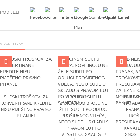
PODIJELI:
VEZANE OBJAVE
SUDSKI TROŠKOVI ZA
OPĆINSKI SUCI U
HUB NE
KONVERTIRANE KREDITE
ZNAČAJNOM BROJU NE
NAPAD
NISU RIJEŠENO PRAVNO
ŽELE SUDITI PO ODLUCI
FRANA
PITANJE!
PROŠIRENOG VIJEĆA,
TROŠ
NEGO SUDE U SKLADU S
PRESUDAMA
PRAVOM EU I PO
KAMAT
VLASTITOJ SAVJESTI!
SNOSIT