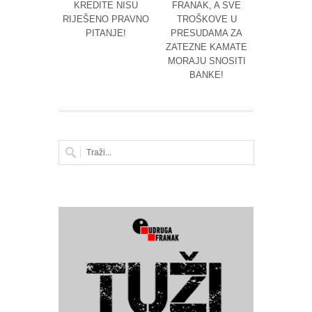
KREDITE NISU
FRANAK, A SVE
S ODL
RIJEŠENO PRAVNO
TROŠKOVE U
PROŠI
PITANJE!
PRESUDAMA ZA
VIJEĆA
ZATEZNE KAMATE
TROŠ
MORAJU SNOSITI
POSTUPK
BANKE!
TUŽENA 