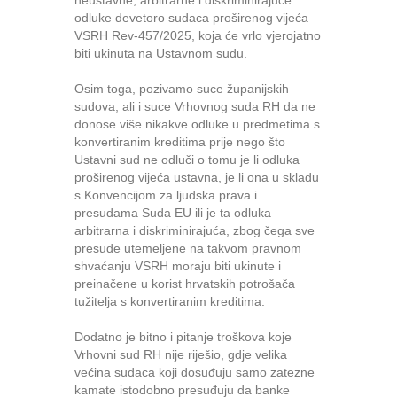
neustavne, arbitrarne i diskriminirajuće
odluke devetoro sudaca proširenog vijeća
VSRH Rev-457/2025, koja će vrlo vjerojatno
biti ukinuta na Ustavnom sudu.
Osim toga, pozivamo suce županijskih
sudova, ali i suce Vrhovnog suda RH da ne
donose više nikakve odluke u predmetima s
konvertiranim kreditima prije nego što
Ustavni sud ne odluči o tomu je li odluka
proširenog vijeća ustavna, je li ona u skladu
s Konvencijom za ljudska prava i
presudama Suda EU ili je ta odluka
arbitrarna i diskriminirajuća, zbog čega sve
presude utemeljene na takvom pravnom
shvaćanju VSRH moraju biti ukinute i
preinačene u korist hrvatskih potrošača
tužitelja s konvertiranim kreditima.
Dodatno je bitno i pitanje troškova koje
Vrhovni sud RH nije riješio, gdje velika
većina sudaca koji dosuđuju samo zatezne
kamate istodobno presuđuju da banke