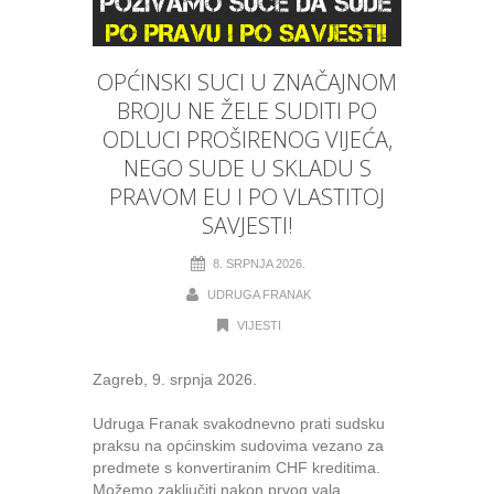
OPĆINSKI SUCI U ZNAČAJNOM
BROJU NE ŽELE SUDITI PO
ODLUCI PROŠIRENOG VIJEĆA,
NEGO SUDE U SKLADU S
PRAVOM EU I PO VLASTITOJ
SAVJESTI!
8. SRPNJA 2026.
UDRUGA FRANAK
VIJESTI
Zagreb, 9. srpnja 2026.
Udruga Franak svakodnevno prati sudsku
praksu na općinskim sudovima vezano za
predmete s konvertiranim CHF kreditima.
Možemo zaključiti nakon prvog vala