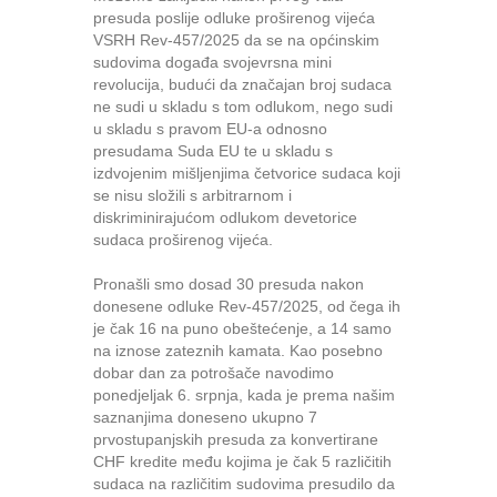
presuda poslije odluke proširenog vijeća
VSRH Rev-457/2025 da se na općinskim
sudovima događa svojevrsna mini
revolucija, budući da značajan broj sudaca
ne sudi u skladu s tom odlukom, nego sudi
u skladu s pravom EU-a odnosno
presudama Suda EU te u skladu s
izdvojenim mišljenjima četvorice sudaca koji
se nisu složili s arbitrarnom i
diskriminirajućom odlukom devetorice
sudaca proširenog vijeća.
Pronašli smo dosad 30 presuda nakon
donesene odluke Rev-457/2025, od čega ih
je čak 16 na puno obeštećenje, a 14 samo
na iznose zateznih kamata. Kao posebno
dobar dan za potrošače navodimo
ponedjeljak 6. srpnja, kada je prema našim
saznanjima doneseno ukupno 7
prvostupanjskih presuda za konvertirane
CHF kredite među kojima je čak 5 različitih
sudaca na različitim sudovima presudilo da