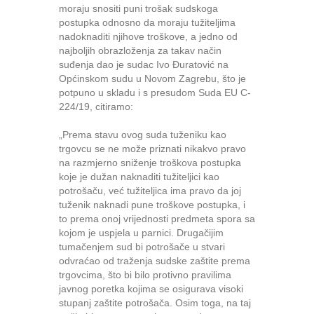
moraju snositi puni trošak sudskoga
postupka odnosno da moraju tužiteljima
nadoknaditi njihove troškove, a jedno od
najboljih obrazloženja za takav način
suđenja dao je sudac Ivo Đuratović na
Općinskom sudu u Novom Zagrebu, što je
potpuno u skladu i s presudom Suda EU C-
224/19, citiramo:
„Prema stavu ovog suda tuženiku kao
trgovcu se ne može priznati nikakvo pravo
na razmjerno sniženje troškova postupka
koje je dužan naknaditi tužiteljici kao
potrošaču, već tužiteljica ima pravo da joj
tuženik naknadi pune troškove postupka, i
to prema onoj vrijednosti predmeta spora sa
kojom je uspjela u parnici. Drugačijim
tumačenjem sud bi potrošače u stvari
odvraćao od traženja sudske zaštite prema
trgovcima, što bi bilo protivno pravilima
javnog poretka kojima se osigurava visoki
stupanj zaštite potrošača. Osim toga, na taj