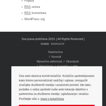
Prijava
RSS
unosa
RSS
komentara
WordPress.org
Sva prava pridržana 2015. | All Rights Reserved |
izrada:
kosinus.hr
Naslovnica
Novosti
Mjesečne aktivnosti
Obavijesti
Priopćenja
Iz medija
Info
Dokumenti
Potpora
Fotografije
Ova web-stranica koristi kolačiće. Kolačiće upotrebljavamo
kako bismo personalizirali sadržaj i oglase, omogućili
O nama
Kontakti i lokacije
značajke društvenih medija i analizirali promet. Isto tako,
Edukacija
podatke o vašoj upotrebi naše web-lokacije dijelimo s
PREGLED PRAKSE SUDA EU
partnerima za društvene medije, oglašavanje i analizu.
Prezentacije
Brošure
Video
Pročitajte više u
izjavi o kolačićima
Članstvo