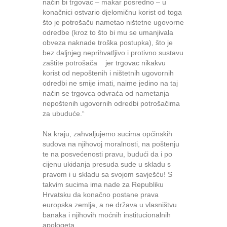
način bi trgovac – makar posredno – u
konačnici ostvario djelomičnu korist od toga
što je potrošaču nametao ništetne ugovorne
odredbe (kroz to što bi mu se umanjivala
obveza naknade troška postupka), što je
bez daljnjeg neprihvatljivo i protivno sustavu
zaštite potrošača jer trgovac nikakvu
korist od nepoštenih i ništetnih ugovornih
odredbi ne smije imati, naime jedino na taj
način se trgovca odvraća od nametanja
nepoštenih ugovornih odredbi potrošačima
za ubuduće.“
Na kraju, zahvaljujemo sucima općinskih
sudova na njihovoj moralnosti, na poštenju
te na posvećenosti pravu, budući da i po
cijenu ukidanja presuda sude u skladu s
pravom i u skladu sa svojom savješću! S
takvim sucima ima nade za Republiku
Hrvatsku da konačno postane prava
europska zemlja, a ne država u vlasništvu
banaka i njihovih moćnih institucionalnih
apologeta.