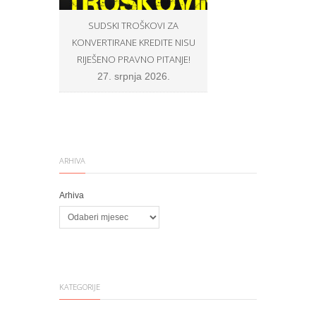
SUDSKI TROŠKOVI ZA
OPĆINSKI SUCI U ZNA
KONVERTIRANE KREDITE NISU
BROJU NE ŽELE SUDITI P
RIJEŠENO PRAVNO PITANJE!
PROŠIRENOG VIJEĆA, N
U SKLADU S PRAVOM E
27. srpnja 2026.
VLASTITOJ SAVJEST
8. srpnja 2026.
ARHIVA
Arhiva
KATEGORIJE