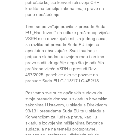
potrošači koji su konvertirali svoje CHF
kredite na temelju zakona imaju pravo na
puno obeštećenje.
Time se potvrđuje pravilo iz presude Suda
EU „Han-Invest“ da odluke proširenog vijeća
VSRH nisu obvezujuće niti za jednog suca,
za razliku od presuda Suda EU koje su
apsolutno obvezujuće. Svaki sudac je
potpuno slobodan u svojem radu i on ima
pravo suditi drugačije nego što je odlučilo
prošireno vijeće VSRH u presudi Rev-
457/2025, posebice ako se pozove na
presude Suda EU C-118/17 i C-452/18.
Pozivamo sve suce općinskih sudova da
svoje presude donose u skladu s hrvatskim
zakonima i Ustavom, u skladu s Direktivom
93/13 i presudama Suda EU te u skladu s
Konvencijom za ljudska prava, kao i u
skladu s izdvojenim mišljenjima četvorice
sudaca, a ne na temelju protupravne,