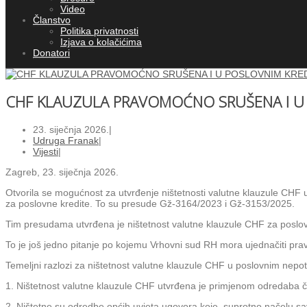
Video
Članstvo
Politika privatnosti
Izjava o kolačićima
Donatori
CHF KLAUZULA PRAVOMOĆNO SRUŠENA I U P
23. siječnja 2026.
|
Udruga Franak
|
Vijesti
|
Zagreb, 23. siječnja 2026.
Otvorila se mogućnost za utvrđenje ništetnosti valutne klauzule CH
za poslovne kredite. To su presude Gž-3164/2023 i Gž-3153/2025.
Tim presudama utvrđena je ništetnost valutne klauzule CHF za poslov
To je još jedno pitanje po kojemu Vrhovni sud RH mora ujednačiti pra
Temeljni razlozi za ništetnost valutne klauzule CHF u poslovnim nepo
1. Ništetnost valutne klauzule CHF utvrđena je primjenom odredaba 
2. Ništetne su odredbe općih uvjeta ugovora koje, suprotno načelu sa