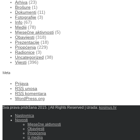
Arhiva
(23)
Brošure
(1)
Dokumenti
(11)
Fotografije
(3)
Info
(67)
Mediji
(78)
Mjesečne aktivnosti
(5)
Obavijesti
(318)
Prezentacije
(18)
Priopćenja
(229)
Radionice
(3)
Uncategorized
(38)
Vijesti
(396)
Meta
Prijava
RSS
unosa
RSS
komentara
WordPress.org
Sva prava pridržana 2015. | All Rights Reserved | izrada:
kosinus.hr
Naslovnica
Novosti
Mjesečne aktivnosti
Obavijesti
Priopćenja
Iz medija