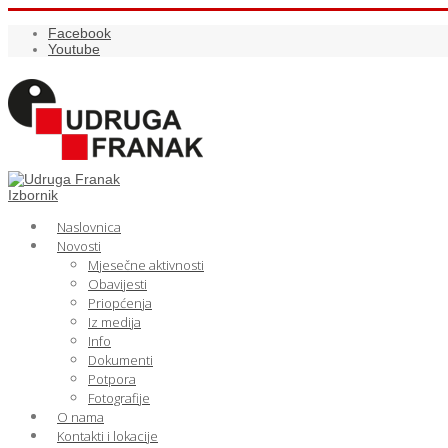
Facebook
Youtube
Izbornik
Naslovnica
Novosti
Mjesečne aktivnosti
Obavijesti
Priopćenja
Iz medija
Info
Dokumenti
Potpora
Fotografije
O nama
Kontakti i lokacije