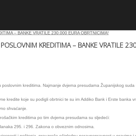
OSLOVNIM KREDITIMA – BANKE VRATILE 230
F u poslovnim kreditima. Najmanje dvjema presudama Županijskog suda
ne kredite koje su podigli obrtnici te su im Addiko Bank i Erste banka
vno shvaćanje.
trošačkim kreditima po tim dvjema presudama su sljedeći:
članaka 295. i 296. Zakona o obveznim odnosima.
vjesnosti i poštenja, prouzroče očiglednu neravnopravnost u pravima i