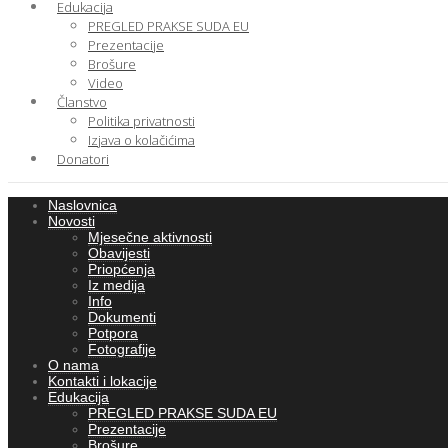
Edukacija
PREGLED PRAKSE SUDA EU
Prezentacije
Brošure
Video
Članstvo
Politika privatnosti
Izjava o kolačićima
Donatori
Naslovnica
Novosti
Mjesečne aktivnosti
Obavijesti
Priopćenja
Iz medija
Info
Dokumenti
Potpora
Fotografije
O nama
Kontakti i lokacije
Edukacija
PREGLED PRAKSE SUDA EU
Prezentacije
Brošure