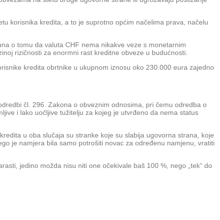
etu korisnika kredita, a to je suprotno općim načelima prava, načelu
 računa o tomu da valuta CHF nema nikakve veze s monetarnim
ezinoj rizičnosti za enormni rast kreditne obveze u budućnosti.
 korisnike kredita obrtnike u ukupnom iznosu oko 230.000 eura zajedno
nom odredbi čl. 296. Zakona o obveznim odnosima, pri čemu odredba o
ive i lako uočljive tužitelju za kojeg je utvrđeno da nema status
kredita u oba slučaja su stranke koje su slabija ugovorna strana, koje
 nego je namjera bila samo potrošiti novac za određenu namjenu, vratiti
arasti, jedino možda nisu niti one očekivale baš 100 %, nego „tek“ do