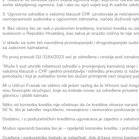
svrhe sklopljenog ugovora, čak i ako su opći uvjeti koji ih sadrže odob
3. Ugovorna odredba o valutnoj klauzuli CHF uzrokovala je neizvjesnos
ravnopravnosti sudionika u ugovornim odnosima, načelu dužnosti nji
4. Bez obzira što se radi o poslovnim kreditima, korisnici kredita s
sustavom u Republici Hrvatskoj, kao takva je izrazito rizična te nije sm
U skladu sa svim tim navodima prvostupanjski i drugostupanjski sudovi
sa zateznim kamatama.
Po prvoj presudi Gž-3164/2023 već je određena i revizija pod oznako
“Može li sud utvrditi ništetnost odredbi o promjenjivoj kamatnoj stop
valutnoj klauzuli u CHF ujedno predstavlja i odredbu preuzetu iz važeć
potrošača i koji je sukladno tome bio dužan primijeniti veći stupanj
Mi u Udruzi Franak ne vidimo niti jedan razlog da bi Vrhovni sud mogao
nisu financijski stručnjaci, koje su trebale novac za određene privatne
glavnicu i platiti kamatu.
Nitko od korisnika kredita nije očekivao da će kreditne obveze narast
50 %, što je također nepošteno, nesavjesno i nemoralno poslovanje na šte
Dodatno, i u poduzetničkim kreditima ugovarana je zajedno s valutno
Modus operandi banaka bio je – opelješiti korisnike kredita, i potrošač
Građane i poduzetnike trebalo je opljačkati, dok država mirno banka