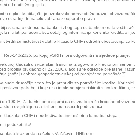
reni od nadležnog tijela.
t u otplati kredita, što je uzrokovalo neravnotežu prava i obveza na št
hove suradnje te načelu zabrane zlouporabe prava.
u slabija strana u odnosu na banke, i zbog toga su banke morale voditi
jela niti biti ponuđena bez detaljnog informiranja korisnika kredita o nj
 utvrdili su ništetnost valutne klauzule CHF i odredili obeštećenja za
m Rev-140/2025, po kojoj VSRH mora odgovoriti na sljedeće pitanje:
i i valutnoj klauzuli u švicarskim francima iz ugovora o kreditu primje
eg propisa (sukladno čl. 22. ZOO), ako su te odredbe bile jasne, razumlj
 pažnje (pažnju dobrog gospodarstvenika) od prosječnog potrošača?”
 suditi drugačije nego što je presudio za potrošačke kredite. Korisnici 
 i poslovne potrebe, i koje nisu imale namjeru riskirati s tim kreditima,
i i do 100 %. Za banke smo sigurni da su znale da će kreditne obveze n
tu svojih klijenata, bili oni potrošači ili poduzetnici.
m klauzulom CHF i neodrediva te time ništetna kamatna stopa.
e, i poduzetnike!
ma gleda kroz prste na čelu s Vujčićevim HNB-om.