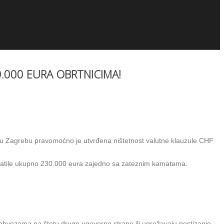
.000 EURA OBRTNICIMA!
 u Zagrebu pravomoćno je utvrđena ništetnost valutne klauzule CHF
 vratile ukupno 230.000 eura zajedno sa zateznim kamatama.
 obvezama na štetu druge ugovorne strane ili ugrožavaju postizanje