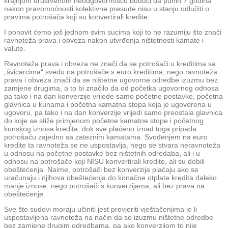
krajnjom društvenom neodgovornošću budući da punih 7 godina
nakon pravomoćnosti kolektivne presude nisu u stanju odlučiti o
pravima potrošača koji su konvertirali kredite.
I ponovit ćemo još jednom svim sucima koji to ne razumiju što znači
ravnoteža prava i obveza nakon utvrđenja ništetnosti kamate i
valute.
Ravnoteža prava i obveza ne znači da se potrošači u kreditima sa
„švicarcima“ svedu na potrošače s euro kreditima, nego ravnoteža
prava i obveza znači da se ništetne ugovorne odredbe izuzmu bez
zamjene drugima, a to bi značilo da od početka ugovornog odnosa
pa tako i na dan konverzije vrijede samo početne postavke, početna
glavnica u kunama i početna kamatna stopa koja je ugovorena u
ugovoru, pa tako i na dan konverzije vrijedi samo preostala glavnica
do koje se stiže primjenom početne kamatne stope i početnog
kunskog iznosa kredita, dok sve plaćeno iznad toga pripada
potrošaču zajedno sa zateznim kamatama. Svođenjem na euro
kredite ta ravnoteža se ne uspostavlja, nego se stvara neravnoteža
u odnosu na početne postavke bez ništetnih odredaba, ali i u
odnosu na potrošače koji NISU konvertirali kredite, ali su dobili
obeštećenja. Naime, potrošači bez konverzija plaćaju ako se
uračunaju i njihova obeštećenja do konačne otplate kredita daleko
manje iznose, nego potrošači s konverzijama, ali bez prava na
obeštećenje.
Sve što sudovi moraju učiniti jest provjeriti vještačenjima je li
uspostavljena ravnoteža na način da se izuzmu ništetne odredbe
bez zamjene drugim odredbama, pa ako konverzijom to nije