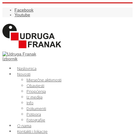
Facebook
Youtube
Izbornik
Naslovnica
Novosti
Mjesečne aktivnosti
Obavijesti
Priopćenja
Iz medija
Info
Dokumenti
Potpora
Fotografije
O nama
Kontakti i lokacije