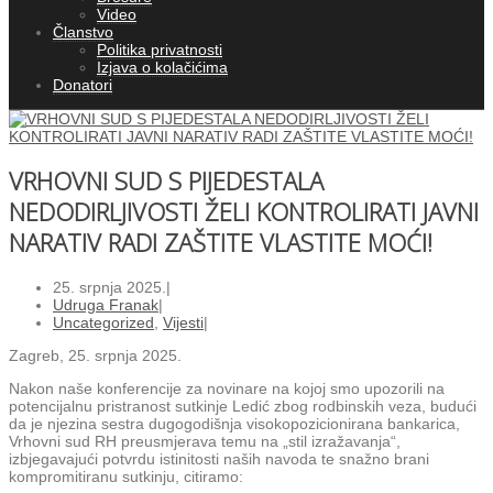
Video
Članstvo
Politika privatnosti
Izjava o kolačićima
Donatori
VRHOVNI SUD S PIJEDESTALA
NEDODIRLJIVOSTI ŽELI KONTROLIRATI JAVNI
NARATIV RADI ZAŠTITE VLASTITE MOĆI!
25. srpnja 2025.
|
Udruga Franak
|
Uncategorized
,
Vijesti
|
Zagreb, 25. srpnja 2025.
Nakon naše konferencije za novinare na kojoj smo upozorili na
potencijalnu pristranost sutkinje Ledić zbog rodbinskih veza, budući
da je njezina sestra dugogodišnja visokopozicionirana bankarica,
Vrhovni sud RH preusmjerava temu na „stil izražavanja“,
izbjegavajući potvrdu istinitosti naših navoda te snažno brani
kompromitiranu sutkinju, citiramo: