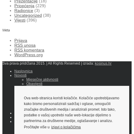
Prezentacije
(18)
Priopćenja
(229)
Radionice
(3)
Uncategorized
(38)
Vijesti
(396)
Meta
Prijava
RSS
unosa
RSS
komentara
WordPress.org
Sva prava pridržana 2015. | All Rights Reserved | izrada:
kosinus.hr
Naslovnica
Novosti
Mjesečne aktivnosti
Obavijesti
Priopćenja
Iz medija
Info
Ova web-stranica koristi kolačiće. Kolačiće upotrebljavamo
Dokumenti
kako bismo personalizirali sadržaj i oglase, omogućili
Potpora
Fotografije
značajke društvenih medija i analizirali promet. Isto tako,
O nama
podatke o vašoj upotrebi naše web-lokacije dijelimo s
Kontakti i lokacije
partnerima za društvene medije, oglašavanje i analizu.
Edukacija
PREGLED PRAKSE SUDA EU
Pročitajte više u
izjavi o kolačićima
Prezentacije
Brošure