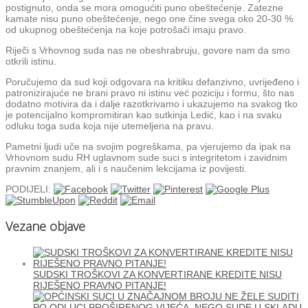
postignuto, onda se mora omogućiti puno obeštećenje. Zatezne
kamate nisu puno obeštećenje, nego one čine svega oko 20-30 %
od ukupnog obeštećenja na koje potrošači imaju pravo.
Riječi s Vrhovnog suda nas ne obeshrabruju, govore nam da smo
otkrili istinu.
Poručujemo da sud koji odgovara na kritiku defanzivno, uvrijeđeno i
patronizirajuće ne brani pravo ni istinu već poziciju i formu, što nas
dodatno motivira da i dalje razotkrivamo i ukazujemo na svakog tko
je potencijalno kompromitiran kao sutkinja Ledić, kao i na svaku
odluku toga suda koja nije utemeljena na pravu.
Pametni ljudi uče na svojim pogreškama, pa vjerujemo da ipak na
Vrhovnom sudu RH uglavnom sude suci s integritetom i zavidnim
pravnim znanjem, ali i s naučenim lekcijama iz povijesti.
PODIJELI:
Vezane objave
SUDSKI TROŠKOVI ZA KONVERTIRANE KREDITE NISU
RIJEŠENO PRAVNO PITANJE!