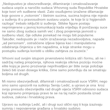
„Nedopustivo je obezvređivanje, difamiranje i omalovažavanje
sudaca uopće a naročito sudaca Vrhovnog suda Republike Hrvatske
koje tvori vrh sudbene vlasti. Zato osuđujemo izražene difamacije
koje govore o „notornim“ i štetnim sucima, sucima kojima nije mjesto
u suđenju ili u pravosudnom sustavu uopće, te koje bi iz higijenskih
razloga“ trebalo isključiti iz suđenja. Stilske figure postaju
neprimjerene u javnoj komunikaciji kada vrijeđaju ili ponižavaju suce
ne samo zbog sudaca samih već i zbog povjerenja javnosti u
sudbenu vlast, čije odluke ponekad ne mogu biti popularne.
Također, nedopustiv je i način izražavanja nezadovoljstva, napade
„ad personam“, ostrašćene izljeve bijesa kao i manipulativna
odabiranja činjenica u tim napadima, a koje stranke mogu u
postupku suđenja koristiti u obliku zahtjeva za izuzeće.“
Vrhovni sud svojim istupom prvenstveno kritizira stil i formu, ali ne i
sadržaj našeg priopćenja, njihova reakcija otkriva poziciju moćne
elite kojoj je javno prozivanje neprihvatljivo jer štite svoje položaje
želeći biti izvan dosega kritika, čime samo potvrđuju da se smatraju
boljima od drugih.
Mi nismo obezvrjeđivali, difamirali i omalovažavali suce VSRH, nego
smo samo upozorili na sutkinju Seniju Ledić, a upravo je ona kroz
svoju presudu obezvrijedila rad drugih vijeća VSRH odnosno sudaca
koji ispravno primjenjuju pravo te se na taj način postavila iznad
sudova, zakona i hrvatskog prava.
Upravo su sutkinja Ledić, ali i drugi suci slični njoj ti koja izazivaju
sumnju i nepovjerenje građana u hrvatsko sudstvo.