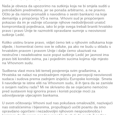
Naša je obveza da upozorimo na sutkinju koja ne bi smjela suditi u
potrošačkim predmetima, jer se ponaša arbitrarno, a ne pravno.
Očito je da nismo promašili s navodima o sestri bankarici na koje
demantija u priopćenju VS-a nema. Vrhovni sud je priopćenjem
pokazao da im je važnije očuvanje njihove nedodirljivosti unatoč
kompromitaciji pojedinaca, iako bi prije svega trebali braniti hrvatsko
pravo i pravo Unije te razmotriti opravdane sumnje u neovisnost
sutkinje Ledić.
Koliko uistinu brane pravo, vidjet ćemo tek u njihovim odlukama koje
slijede, i komentirat ćemo sve te odluke, pa ako ne budu u skladu s
hrvatskim pravom i pravom Unije i dalje ćemo ukazivati na
nestručne i neadekvatne suce poput sutkinje Ledić jer javnost ima
pravo biti korektiv svima, pa i pojedinim sucima kojima nije mjesto
na Vrhovnom sudu.
Sudbena vlast mora biti temelj povjerenja svim građanima, a
Hrvatska se nalazi na predzadnjem mjestu po percepciji neovisnosti
sudaca i sudova prema zadnjem izvješću Europske komisije. Smeta
li navođenje te istine eliti na Vrhovnom sudu, ili ih tjera da se zamisle
o svojem načinu rada? Mi ne skrivamo da se osjećamo nemoćno
pred sustavom koji ignorira pravo i koristi pozicije moći za
udovoljavanje utjecajnim bankama.
U svom očitovanju Vrhovni sud nas pokušava omalovažiti, nazivajući
nas ostrašćenima i bijesnima, propuštajući uočiti poantu da smo
opravdano ogorčeni i nezadovoljni njihovom nesposobnošću i