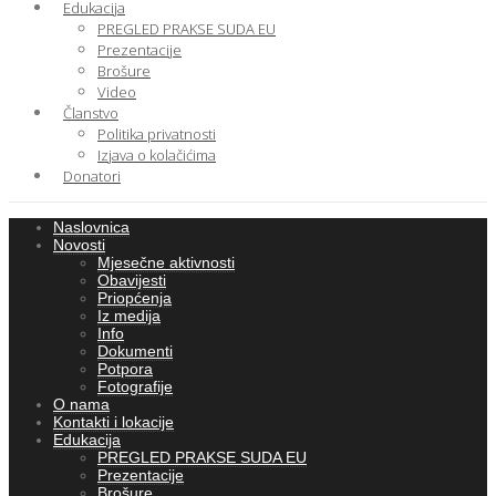
Edukacija
PREGLED PRAKSE SUDA EU
Prezentacije
Brošure
Video
Članstvo
Politika privatnosti
Izjava o kolačićima
Donatori
Naslovnica
Novosti
Mjesečne aktivnosti
Obavijesti
Priopćenja
Iz medija
Info
Dokumenti
Potpora
Fotografije
O nama
Kontakti i lokacije
Edukacija
PREGLED PRAKSE SUDA EU
Prezentacije
Brošure