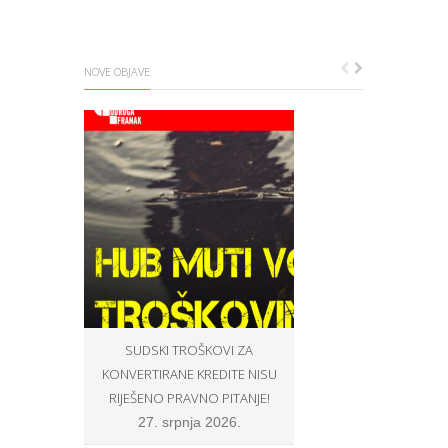
NOVE OBJAVE
SUDSKI TROŠKOVI ZA
OPĆINSKI SUCI U ZNA
KONVERTIRANE KREDITE NISU
BROJU NE ŽELE SUDITI P
RIJEŠENO PRAVNO PITANJE!
PROŠIRENOG VIJEĆA, N
U SKLADU S PRAVOM E
27. srpnja 2026.
VLASTITOJ SAVJEST