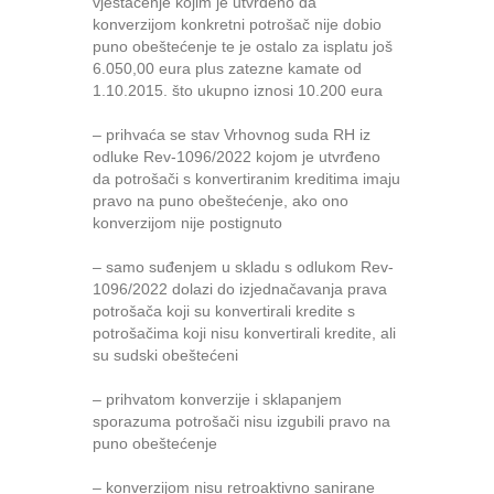
vještačenje kojim je utvrđeno da
konverzijom konkretni potrošač nije dobio
puno obeštećenje te je ostalo za isplatu još
6.050,00 eura plus zatezne kamate od
1.10.2015. što ukupno iznosi 10.200 eura
– prihvaća se stav Vrhovnog suda RH iz
odluke Rev-1096/2022 kojom je utvrđeno
da potrošači s konvertiranim kreditima imaju
pravo na puno obeštećenje, ako ono
konverzijom nije postignuto
– samo suđenjem u skladu s odlukom Rev-
1096/2022 dolazi do izjednačavanja prava
potrošača koji su konvertirali kredite s
potrošačima koji nisu konvertirali kredite, ali
su sudski obeštećeni
– prihvatom konverzije i sklapanjem
sporazuma potrošači nisu izgubili pravo na
puno obeštećenje
– konverzijom nisu retroaktivno sanirane