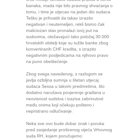
banaka, mada nije bilo pravnog shvaćanja o
tomu, i time je utjecao na jedan dio sudaca.
Teško je prihvatiti da takav izrazito
negativan i neutemeljen, rekli bismo čak
maliciozan stav pronalazi svoj put na
sudovima, otežavajući tako položaj 30.000
hrvatskih obitelji koje su tužile banke zbog
konvertiranih CHF kredita, s izrazito
negativnim posljedicama na njihovo pravo
na puno obeštećenje.
Zbog svega navedenog, s razlogom se
javlja ozbiljna sumnja u štetan utjecaj
sudaca Sessa u takvim predmetima, što
dodatno narušava povjerenje građana u
neovisnost sudstva i izaziva zabrinutost
među onima koji očekuju pošteno i
nepristrano odlučivanje.
Neka sve ovo bude dobar znak i poruka
pred zasjedanje proširenog vijeća Vrhovnog
suda RH, kojem poručujemo: