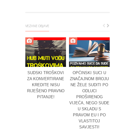
VEZANE OBJAVE
SUDSKI TROŠKOVI
OPĆINSKI SUCI U
HUB NEI
ZA KONVERTIRANE
ZNAČAJNOM BROJU
NAPADA 
KREDITE NISU
NE ŽELE SUDITI PO
FRANAK,
RIJEŠENO PRAVNO
ODLUCI
TROŠK
PITANJE!
PROŠIRENOG
PRESUD
VIJEĆA, NEGO SUDE
ZATEZNE
U SKLADU S
MORAJU 
PRAVOM EU I PO
BAN
VLASTITOJ
SAVJESTI!