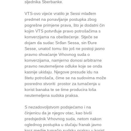
sljednika Sberbanke.
VTS-ovo vijeće vratilo je Sessi mlađem
predmet na ponavljanje postupka zbog
pogrešne primjene prava, što je dodatni čin
kojim VTS potvrđuje pravo potrošačima s
konverzijama na obeštećenje. Stječe se
dojam da sudac Srđan Sessa, sin Đure
Sesse, unatoč tomu što još ne postoji jasno
pravno shvaćanje Vrhovnog suda o
konverzijama, namjerno donosi arbitrarne
pravno neutemeljene odluke koje se onda
kasnije ukidaju. Njegove presude idu na
štetu potrošača, čime se na sudovima može
posredno stvoriti prostor za tumačenja u
korist banaka te se time producira loša
neutemeljena sudska praksa.
S nezadovoljstvom podsjećamo i na
činjenicu da je njegov otac, kao bivši
predsjednik Vrhovnog suda, netom nakon
oglednog postupka u slučaju franak javno
kroz medije tumačio sudsku praksu u korist