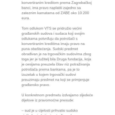
konvertiranim kreditom prema Zagrebačkoj
banci, ima pravo naplatiti zajedno sa
zateznim kamatama od ZABE oko 10.200
eura.
Tom odlukom VTS se pridružio većini
građanskih sudova i sudaca koji svojim
odlukama potvrđuju da potrošači s
konvertiranim kreditima imaju pravo na
puna obeštećenja. Sudski predmet
obrađivan je na trgovačkim sudovima zbog
toga jer je tužitelj bila Druga fundacija, koja
je cesijama preuzela čitav niz potraživanja
potrošača prema bankama, pa je to
izuzetak u kojem trgovački sudovi
preuzimaju predmet na koji se primjenjuje
građansko pravo.
U konkretnom predmetu izdvajamo sljedeće
dijelove iz pravomoćne presude:
– sud je u cijelosti prihvatio sudsko