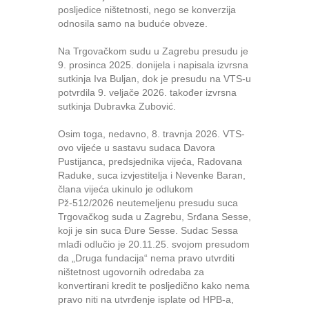
posljedice ništetnosti, nego se konverzija
odnosila samo na buduće obveze.
Na Trgovačkom sudu u Zagrebu presudu je
9. prosinca 2025. donijela i napisala izvrsna
sutkinja Iva Buljan, dok je presudu na VTS-u
potvrdila 9. veljače 2026. također izvrsna
sutkinja Dubravka Zubović.
Osim toga, nedavno, 8. travnja 2026. VTS-
ovo vijeće u sastavu sudaca Davora
Pustijanca, predsjednika vijeća, Radovana
Raduke, suca izvjestitelja i Nevenke Baran,
člana vijeća ukinulo je odlukom
Pž-512/2026 neutemeljenu presudu suca
Trgovačkog suda u Zagrebu, Srđana Sesse,
koji je sin suca Đure Sesse. Sudac Sessa
mlađi odlučio je 20.11.25. svojom presudom
da „Druga fundacija“ nema pravo utvrditi
ništetnost ugovornih odredaba za
konvertirani kredit te posljedično kako nema
pravo niti na utvrđenje isplate od HPB-a,