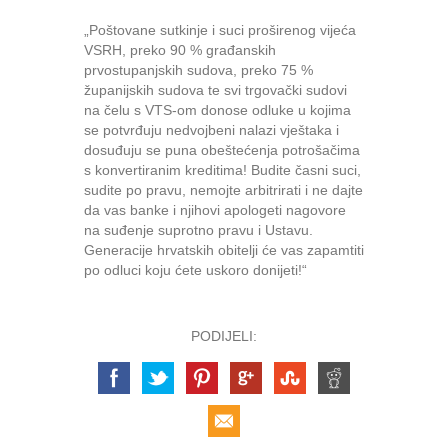
„Poštovane sutkinje i suci proširenog vijeća
VSRH, preko 90 % građanskih
prvostupanjskih sudova, preko 75 %
županijskih sudova te svi trgovački sudovi
na čelu s VTS-om donose odluke u kojima
se potvrđuju nedvojbeni nalazi vještaka i
dosuđuju se puna obeštećenja potrošačima
s konvertiranim kreditima! Budite časni suci,
sudite po pravu, nemojte arbitrirati i ne dajte
da vas banke i njihovi apologeti nagovore
na suđenje suprotno pravu i Ustavu.
Generacije hrvatskih obitelji će vas zapamtiti
po odluci koju ćete uskoro donijeti!“
PODIJELI: