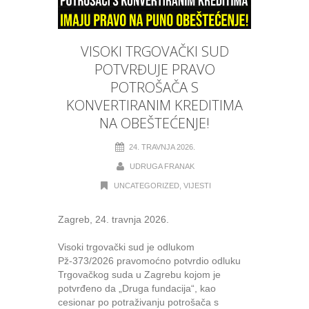
VISOKI TRGOVAČKI SUD
POTVRĐUJE PRAVO
POTROŠAČA S
KONVERTIRANIM KREDITIMA
NA OBEŠTEĆENJE!
24. TRAVNJA 2026.
UDRUGA FRANAK
UNCATEGORIZED
,
VIJESTI
Zagreb, 24. travnja 2026.
Visoki trgovački sud je odlukom
Pž-373/2026 pravomoćno potvrdio odluku
Trgovačkog suda u Zagrebu kojom je
potvrđeno da „Druga fundacija“, kao
cesionar po potraživanju potrošača s