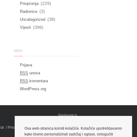
(229)
Priopćenja
(3)
Radionice
(38)
Uncategorized
(396)
Vijesti
META
Prijava
RSS
unosa
RSS
komentara
WordPress.org
Naslovnica
Novosti
sti
Priopćenja
Iz medija
Info
Dokumenti
Ova web-stranica koristi kolačiće. Kolačiće upotrebljavamo
Potpora
Fotografije
kako bismo personalizirali sadržaj i oglase, omogućili