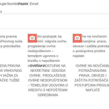
ENA PRAVNA
OVRŠNI POSTUPAK NA
OVRHE NA NOVČANI
JA VRHOVNOG
NEKRETNINI: ODGODA
POTRAŽIVANJIMA:
H VAŽNA ZA
OVRHE, PROGLAŠENJE
PRAVA, OBVEZE I
AČKE TUŽBE
OVRHE NEDOPUŠTENOM
ZAŠTITA POTROŠAČA
– TEMELJEM UGOVORA O
POSTUPCIMA PRISIL
KREDITU S NEPOŠTENIM
NAPLATE
ODREDBAMA