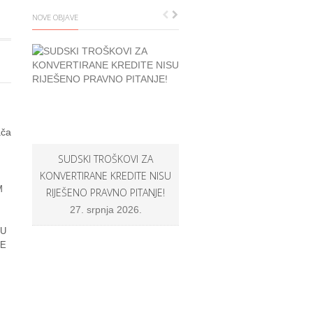
NOVE OBJAVE
SUDSKI TROŠKOVI ZA
OPĆINSKI SUCI U ZNAČAJN
KONVERTIRANE KREDITE NISU
BROJU NE ŽELE SUDITI PO
M
RIJEŠENO PRAVNO PITANJE!
ODLUCI PROŠIRENOG VIJEĆA
NEGO SUDE U SKLADU S
27. srpnja 2026.
PRAVOM EU I PO VLASTITOJ
 U
SAVJESTI!
NE
8. srpnja 2026.