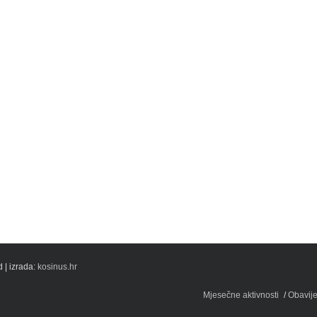
 | izrada:
kosinus.hr
Mjesečne aktivnosti
Obavije